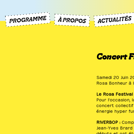
Concert F
Samedi 20 Juin 2
Rosa Bonheur à l
Le Rosa Festival
Pour l’occasion, 
concert collecti
énergie hyper fu
RIVERBOP :
Compos
Jean-Yves Brard (
débuts et ont ét