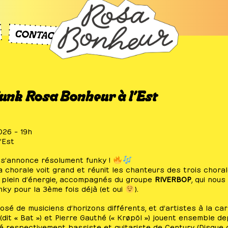
unk Rosa Bonheur à l’Est
026 – 19h
’Est
s’annonce résolument funky !
la chorale voit grand et réunit les chanteurs des trois chora
f plein d’énergie, accompagnés du groupe
RIVERBOP
, qui nous
nky pour la 3ème fois déjà (et oui
).
é de musiciens d’horizons différents, et d’artistes à la carr
dit « Bat ») et Pierre Gauthé (« Krøpöl ») jouent ensemble de
é respectivement bassiste et guitariste de Century (Disque 