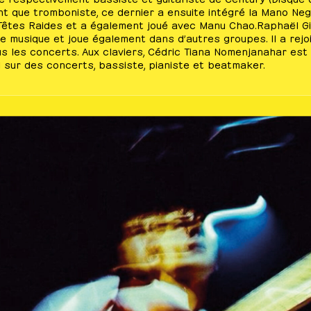
ant que tromboniste, ce dernier a ensuite intégré la Mano Neg
s Têtes Raides et a également joué avec Manu Chao.Raphaël Gir
e musique et joue également dans d’autres groupes. Il a rejoi
s les concerts. Aux claviers, Cédric Tiana Nomenjanahar est 
l sur des concerts, bassiste, pianiste et beatmaker.