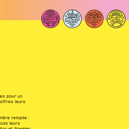
les pour un
 offres leurs
ière remplie :
puis leurs
d’or et Premier