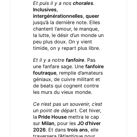
Et puis il y a nos
chorales
.
Inclusives
,
intergénérationnelles
,
queer
jusqu’à la dernière note.
Elles
chantent l’amour, le manque,
la lutte, le désir d’un monde un
peu plus doux.
On y vient
timide, on y repart plus libre.
Et il y a notre
fanfoire
.
Pas
une fanfare sage.
Une
fanfoire
foutraque
, remplie d’amateurs
géniaux, de cuivre militant et
de beats qui cognent contre
les murs du vieux monde.
Ce n’est pas un souvenir, c’est
un point de départ.
Cet hiver,
la
Pride House
mettra le cap
sur
Milan
, pour les
JO d’hiver
2026
.
Et dans
trois ans
, elle
traversera l’Atlantique pour