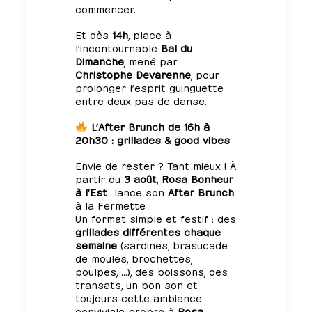
commencer.
Et dès
14h
, place à
l’incontournable
Bal du
Dimanche
, mené par
Christophe Devarenne
, pour
prolonger l’esprit guinguette
entre deux pas de danse.
L’After Brunch de 16h à
20h30 : grillades & good vibes
Envie de rester ? Tant mieux ! À
partir du
3 août
,
Rosa Bonheur
à l’Est
lance son
After Brunch
à la Fermette :
Un format simple et festif : des
grillades différentes chaque
semaine
(sardines, brasucade
de moules, brochettes,
poulpes, …), des boissons, des
transats, un bon son et
toujours cette ambiance
conviviale propre à
Rosa