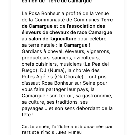
édition de "Terre de Camargue"
Le Rosa Bonheur a profité
de la venue
de
la Communauté de Communes
Terre
de Camargue
et de
l’association des
éleveurs de chevaux de race Camargue
au
salon de l’agriculture
pour célébrer
sa terre natale :
la
Camargue
!
Gardians à cheval, éleveurs, vignerons,
producteurs, sauniers, riziculteurs,
chefs cuisiniers, musiciens (
La Pea del
Fuego
), DJ (
Numa
), la chorale des
Potes Agé.e.s (Ok Chorale)… ont pris
d’assaut Rosa Bonheur sur Seine pour
vous faire partager leur pays, la
Camargue : son terroir, sa gastronomie,
sa culture, ses traditions, ses
paysages… et son sens débordant de la
fête !
Cette année, l'affiche a été dessinée par
l'artiste nîmois
Jules Milhau
.